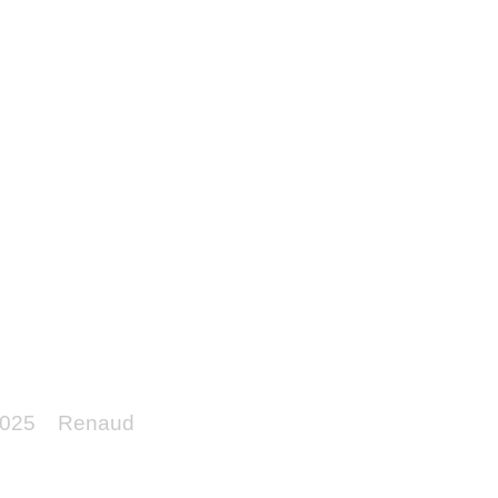
r la loi européenne pour accélére
2025
Renaud