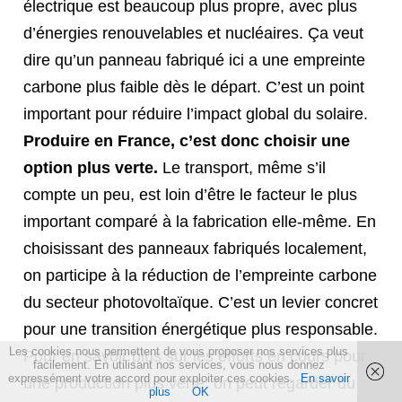
électrique est beaucoup plus propre, avec plus
d’énergies renouvelables et nucléaires. Ça veut
dire qu’un panneau fabriqué ici a une empreinte
carbone plus faible dès le départ. C’est un point
important pour réduire l’impact global du solaire.
Produire en France, c’est donc choisir une
option plus verte.
Le transport, même s’il
compte un peu, est loin d’être le facteur le plus
important comparé à la fabrication elle-même. En
choisissant des panneaux fabriqués localement,
on participe à la réduction de l’empreinte carbone
du secteur photovoltaïque. C’est un levier concret
pour une transition énergétique plus responsable.
Les cookies nous permettent de vous proposer nos services plus
Pour en savoir plus sur les efforts en cours pour
facilement. En utilisant nos services, vous nous donnez
expressément votre accord pour exploiter ces cookies.
En savoir
une production plus verte, on peut regarder du
plus
OK