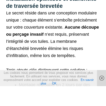
de traversée brevetée
Le secret réside dans une conception modulaire
unique : chaque élément s’emboîte précisément
sur votre couverture existante.
Aucune découpe
ou perçage invasif
n’est requis, préservant
l’intégrité de vos tuiles. La membrane
d’étanchéité brevetée élimine les risques
d’infiltration, même lors de tempêtes.
Trois atouts clés distinguent cette solution :
Les cookies nous permettent de vous proposer nos services plus
facilement. En utilisant nos services, vous nous donnez
expressément votre accord pour exploiter ces cookies.
En savoir
plus
OK
Montage réalisable en 2 jours par des
professionnels certifiés
Compatibilité immédiate avec 95% des
toitures françaises