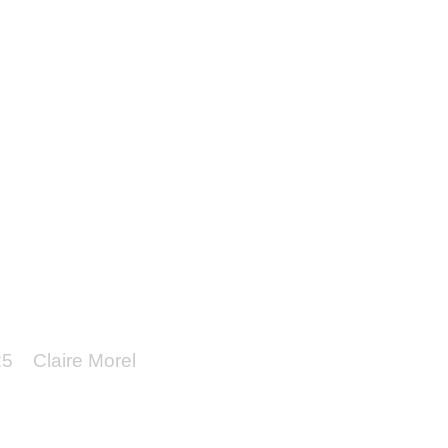
ordement enedis : conseils pour r
25
Claire Morel